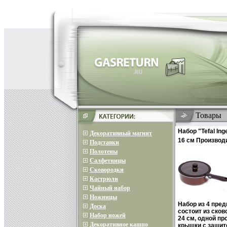
Товары
Набор "Tefal Ing
Декоративный магнит
16 см Производ
Подставки
инфо 6916o.
Полотены
Салфетницы
Сковородки
Кастрюли
Чайный набор
Ножницы
Набор из 4 предм
Доска
состоит из ско
Набор ножей
24 см, одной пр
Декоративное кашпо
крышки с защит