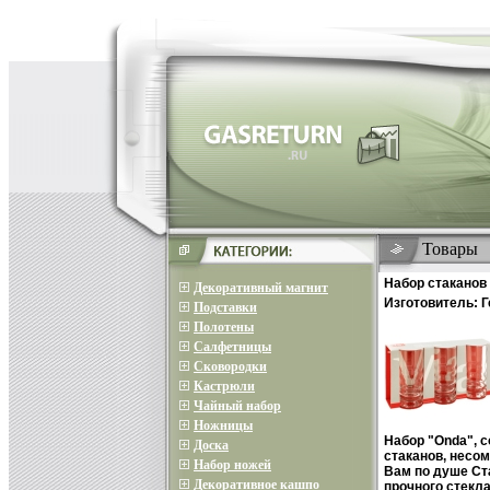
Товары
Набор стаканов 
Декоративный магнит
Изготовитель: 
Подставки
R132816 инфо 1
Полотены
Салфетницы
Сковородки
Кастрюли
Чайный набор
Ножницы
Набор "Onda", с
Доска
стаканов, несом
Набор ножей
Вам по душе Ст
Декоративное кашпо
прочного стекл