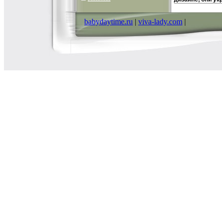
праздничный ст
может стать от
подаркобяффдм
babydaytime.ru
|
viva-lady.com
|
празднику Хара
Материал: стек
по верхнему кр
стакана: 5 см В
Комплектация: 
Италия Артикул: