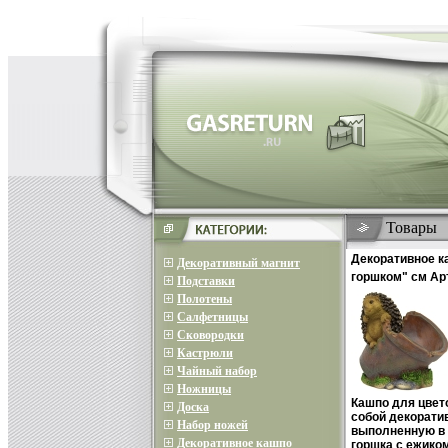
Товары
Декоративное к
Декоративный магнит
горшком" см Ар
Подставки
Производитель:
Полотены
Салфетницы
Сковородки
Кастрюли
Чайный набор
Ножницы
Кашпо для цвет
Доска
собой декорати
Набор ножей
выполненную в 
Декоративное кашпо
горшка с ежико