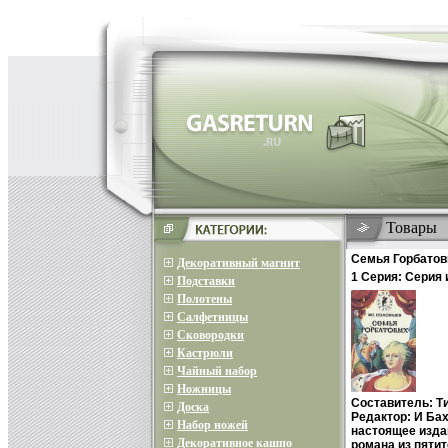
Товары
Семья Горбатов
Декоративный магнит
1 Серия: Серия
Подставки
инфо 10655p.
Полотены
Салфетницы
Сковородки
Кастрюли
Чайный набор
Ножницы
Составитель: Т
Доска
Редактор: И Ба
Набор ножей
настоящее изда
Декоративное кашпо
романа из пяти