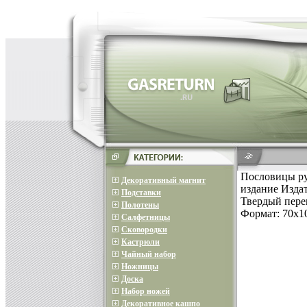
Пословицы ру
Декоративный магнит
издание Издат
Подставки
Твердый переп
Полотены
Формат: 70x10
Салфетницы
Сковородки
Кастрюли
Чайный набор
Ножницы
Доска
Набор ножей
Декоративное кашпо