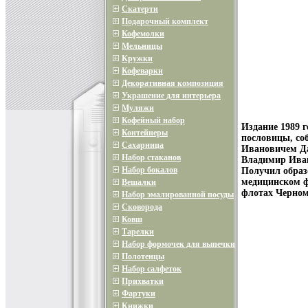
Скатерти
Подарочный комплект
Кофемолки
Мельницы
Кружки
Кофеварки
Декоративная композиция
Украшение для интерьера
Муляжи
Кофейный набор
Издание 1989 
Контейнеры
пословицы, со
Сахарница
Ивановичем Да
Набор стаканов
Владимир Иван
Набор бокалов
Получил образ
медицинском ф
Вешалки
флотах Черном
Набор эмалированной посуды
Сковорода
Ковш
Тарелки
Набор формочек для выпечки
Полотенцы
Набор салфеток
Прихватки
Фартуки
Книжки