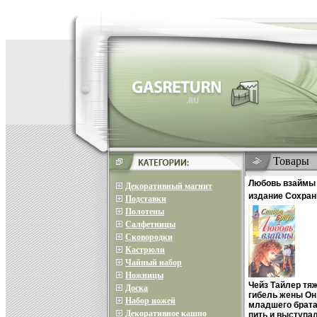
Товары
Любовь взаймы
Декоративный магнит
издание Сохран
Подставки
Издательство: Э
Полотены
Твердый перепле
Салфетницы
04-006248-6 Тир
Сковородки
84x108/32 (~130
Кастрюли
Чайный набор
Ножницы
Чейз Тайлер тя
Доска
гибель жены Он
Набор ножей
младшего брата
Декоративное кашпо
пить и выступал