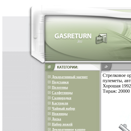
Стрелковое о
Декоративный магнит
пулеметы, ав
Подставки
Хорошая 1992 
Полотены
Тираж: 20000 
Салфетницы
Сковородки
Кастрюли
Чайный набор
Ножницы
Доска
Набор ножей
Декоративное кашпо