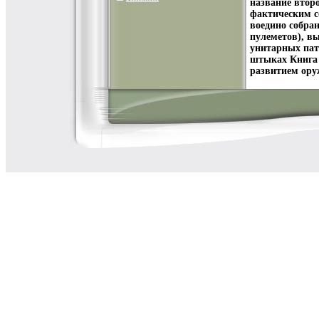
название второ
фактическим с
воедино собра
пулеметов), в
унитарных пат
штыках Книга 
развитием ору