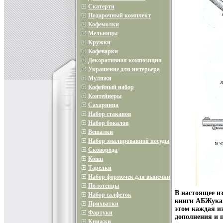
Скатерти
Подарочный комплект
Кофемолки
Мельницы
Кружки
Кофеварки
Декоративная композиция
Украшение для интерьера
Муляжи
Кофейный набор
Контейнеры
Сахарница
Набор стаканов
Набор бокалов
Вешалки
Набор эмалированной посуды
Сковорода
Ковш
Тарелки
Набор формочек для выпечки
Полотенцы
В настоящее и
Набор салфеток
книги АБЖука 
Прихватки
этом каждая и
Фартуки
дополнения и 
Книжки