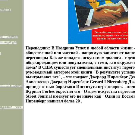
мплект
композиция
интерьера
Переводчик: В Ноздрина Успех в любой области жизни -
р
общественной или частной - напрямую зависит от ваше
переговоры Как же овладеть искусством диалога - с де
пбцскцродавцом или покупателем, с теми, кто окружает
дома? В США существует специальный институт перего
руководимый автором этой книги "В результате успеш
выигрывают все", - утверждает Джерард Ниренберг Дел
Аввепкхтор Джерард Ниренберг Gerard I Nierenberg Дж
анной посуды
президент нью-йоркского Института переговоров, - лич
Журнал Forbes окрестил его "Отцом искусства перегово
Street Journal именует его не иначе как "Один из Вос
Ниренберг написал более 20 .
 для выпечки