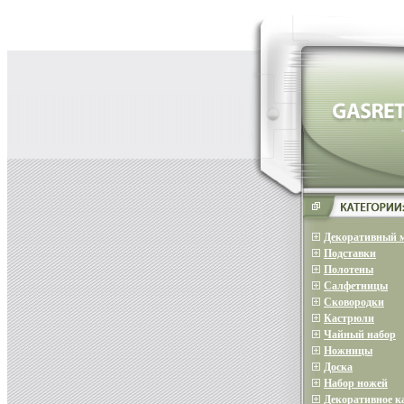
Декоративный 
Подставки
Полотены
Салфетницы
Сковородки
Кастрюли
Чайный набор
Ножницы
Доска
Набор ножей
Декоративное 