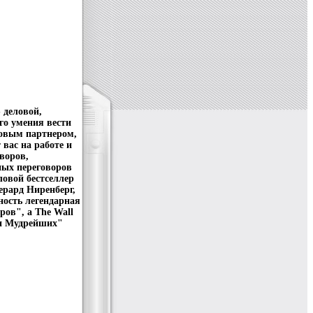
 деловой,
го умения вести
ловым партнером,
 вас на работе и
воров,
ных переговоров
овой бестселлер
ерард Ниренберг,
ность легендарная
ров", а The Wall
ьми Мудрейших"