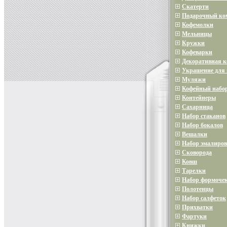
Скатерти
Подарочный ко
Кофемолки
Мельницы
Кружки
Кофеварки
Декоративная 
Украшение для 
Муляжи
Кофейный набо
Контейнеры
Сахарница
Набор стаканов
Набор бокалов
Вешалки
Набор эмалиров
Сковорода
Ковш
Тарелки
Набор формочек
Полотенцы
Набор салфеток
Прихватки
Фартуки
Книжки