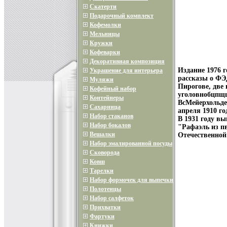
Скатерти
Подарочный комплект
Кофемолки
Мельницы
Кружки
Кофеварки
Декоративная композиция
Издание 1976 
Украшение для интерьера
рассказы о ФЭ
Муляжи
Пирогове, две
Кофейный набор
уголовнобцпщщ
Контейнеры
ВсМейерхольд
Сахарница
апреля 1910 го
Набор стаканов
В 1931 году в
Набор бокалов
"Рафаэль из п
Вешалки
Отечественной
Набор эмалированной посуды
Сковорода
Ковш
Тарелки
Набор формочек для выпечки
Полотенцы
Набор салфеток
Прихватки
Фартуки
Книжки