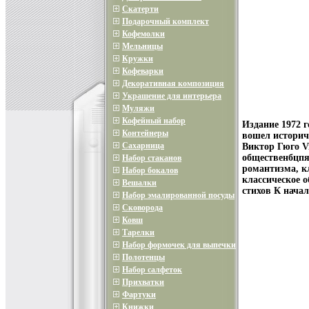
Скатерти
Подарочный комплект
Кофемолки
Мельницы
Кружки
Кофеварки
Декоративная композиция
Украшение для интерьера
Муляжи
Кофейный набор
Издание 1972 
Контейнеры
вошел историч
Сахарница
Виктор Гюго Vi
общественбцпя
Набор стаканов
романтизма, к
Набор бокалов
классическое о
Вешалки
стихов К начал
Набор эмалированной посуды
Сковорода
Ковш
Тарелки
Набор формочек для выпечки
Полотенцы
Набор салфеток
Прихватки
Фартуки
Книжки