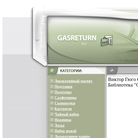
Виктор Гюго 
Декоративный магнит
Библиотека "О
Подставки
Полотены
Салфетницы
Сковородки
Кастрюли
Чайный набор
Ножницы
Доска
Набор ножей
Декоративное кашпо