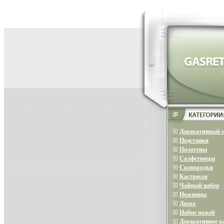
Декоративный 
Подставки
Полотены
Салфетницы
Сковородки
Кастрюли
Чайный набор
Ножницы
Доска
Набор ножей
Декоративное 