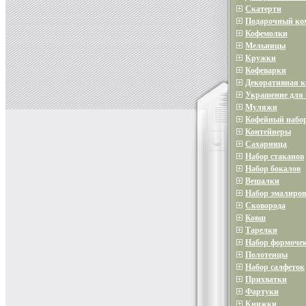
Скатерти
Подарочный ко
Кофемолки
Мельницы
Кружки
Кофеварки
Декоративная 
Украшение для 
Муляжи
Кофейный набо
Контейнеры
Сахарница
Набор стаканов
Набор бокалов
Вешалки
Набор эмалиров
Сковорода
Ковш
Тарелки
Набор формочек
Полотенцы
Набор салфеток
Прихватки
Фартуки
Книжки