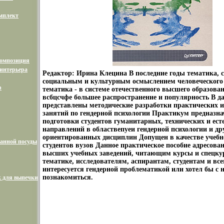
мплект
композиция
интерьера
Редактор: Ирина Клецина В последние годы тематика, 
социальным и культурным осмыслением человеческого п
р
тематика - в системе отечественного высшего образова
всбцсчфе большее распространение и популярность В д
представлены методические разработки практических 
занятий по гендерной психологии Практикум предназна
подготовки студентов гуманитарных, технических и ес
направлений в областвепуеи гендерной психологии и др
ориентированных дисциплин Допущен в качестве учебн
анной посуды
студентов вузов Данное практическое пособие адресова
высших учебных заведений, читающим курсы и спецку
тематике, исследователям, аспирантам, студентам и все
интересуется гендерной проблематикой или хотел бы с 
познакомиться.
 для выпечки