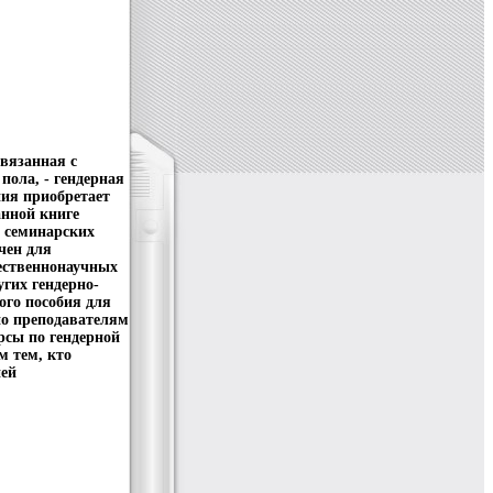
связанная с
ола, - гендерная
ния приобретает
анной книге
и семинарских
чен для
тественнонаучных
угих гендерно-
ого пособия для
но преподавателям
рсы по гендерной
м тем, кто
ней