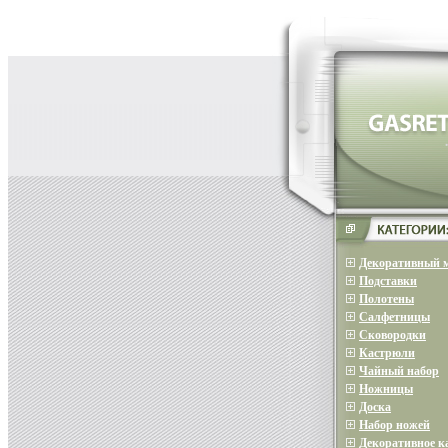
Декоративный 
Подставки
Полотены
Салфетницы
Сковородки
Кастрюли
Чайный набор
Ножницы
Доска
Набор ножей
Декоративное 