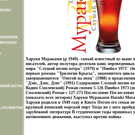
мплект
композиция
интерьера
р
Харуки Мураками (р 1949)- самый известный из ныне
писателей, автор полутора десятков книг, переведенны
мира "Слушай песню ветра" (1979) и "Пинбол 1973" (бц
первых романа "Трилогии Крысы", знаменитого цикла 
завершающегося "Охотой на овец" (1988) и продолжен
"Дэнс, Дэнс, Дэнс" (1991) Содержание Слушай песню ве
анной посуды
Вадим Смоленский) Роман cвеоян 5-126 Пинбол 1973 (п
Смоленский) Роман c 127-273 Послесловие Послесловие 
(показать всех авторов) Харуки Мураками Haruki Mu
Харуки родился в 1949 году в Киото Потом его семья пе
 для выпечки
крупный японский морской порт Тогда же у него пробуд
зарубежной литературе В студенческие годы принимал у
антивоенном движении, выступал против войны .