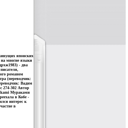
 живущих японских
х на многие языки
рхж1983) - два
писателя,
ного романом
тра (переводчик:
ереводчик: Вадим
c 274-302 Автор
rakami Мураками
реехала в Кобе -
ился интерес к
частие в