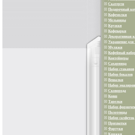
Скатерти
Подарочный ко
Кофемолки
Мельницы
Кружки
Кофеварки
Декоративная 
Украшение для 
Муляжи
Кофейный набо
Контейнеры
Сахарница
Набор стаканов
Набор бокалов
Вешалки
Набор эмалиров
Сковорода
Ковш
Тарелки
Набор формочек
Полотенцы
Набор салфеток
Прихватки
Фартуки
Книжки