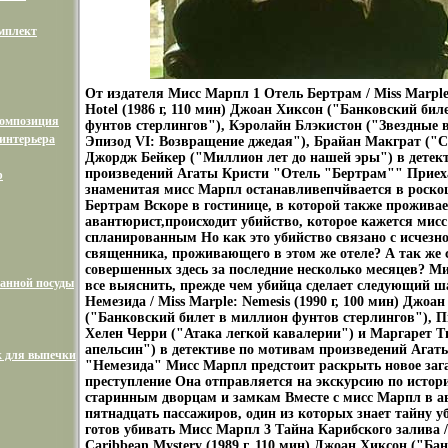
мплект
От издателя Мисс Марпл 1 Отель Бертрам / Miss Marple:
Hotel (1986 г, 110 мин) Джоан Хиксон ("Банковский бил
композиция
фунтов стерлингов"), Кэролайн Блэкистон ("Звездные 
интерьера
Эпизод VI: Возвращение джедая"), Брайан Макграт ("С
Джордж Бейкер ("Миллион лет до нашей эры") в детек
произведений Агаты Кристи "Отель "Бертрам"" Приех
р
знаменитая мисс Марпл останавливепчйвается в роско
Бертрам Вскоре в гостинице, в которой также прожив
авантюрист,происходит убийство, которое кажется мис
спланированным Но как это убийство связано с исчезн
священника, проживающего в этом же отеле? А так же 
совершенных здесь за последние несколько месяцев? М
анной посуды
все выяснить, прежде чем убийца сделает следующий ш
Немезида / Miss Marple: Nemesis (1990 г, 100 мин) Джо
("Банковский билет в миллион фунтов стерлингов"), П
Хелен Черри ("Атака легкой кавалерии") и Маргарет Т
апельсин") в детективе по мотивам произведений Агат
 для выпечки
"Немезида" Мисс Марпл предстоит раскрыть новое заг
преступление Она отправляется на экскурсию по истор
старинным дворцам и замкам Вместе с мисс Марпл в ав
пятнадцать пассажиров, один из которых знает тайну у
готов убивать Мисс Марпл 3 Тайна Карибского залива /
Caribbean Mystery (1989 г, 110 мин) Джоан Хиксон ("Ба