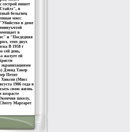
 c сестрой пишет
Стайлз", в
тный бельгиец
енная мисс
"Убийство в доме
енивуъчтой
помещает в
ес" и "Посдедняя
рпл, этих двух
ска В 1958 г
о сей день,
а жалует ей
Кристи
и экранизациями
в) Дэвид Такер
ер Петит
н Хиксон (Мисс
густа 1906 года в
язать свою жизнь
м возрасте
 Окончив школу,
 Cherry Маргарет