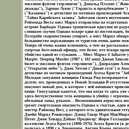
миллион фунтов стерлингов"), Дональд Плэзенс ("Жив
дважды"), Эдриан Лукис ("Гордость и предубеждение")
("Казанова") в детективе по мотивам произведений Аг
"Тайна Карибского залива" Заботами своего неугомон
Реймонда Веста мисс Марпл отправлена на отдвтхьчых 
острове Барбадос Однако тропическая идиллия не радуе
слишком скучно Однако вскоре один из постояльцев, 
Пэлгрейв скоропостижно умирает, а мисс Марпл обнару
большинство окружающих ее туристов очень давно меж
Теперь ей очень важно вспомнить, о чем же рассказывал
смертью болтливый офицер, тем более, что вскоре прои
убийство одной из служанок … Мисс Марпл 4 Забытое уб
Marple: Sleeping Murder (1987 г, 102 мин) Джоан Хиксо
билет в миллион фунтов стерлингов"), Джералдин Але
("Открытие небес"), Джек Уотсон ("Дикие гуси") и Ама
детективе по мотивам произведений Агаты Кристи "За
Молодая замужняя женщина Гвенда Рид возвращается 
долгих лет, проведенных в Новой Зеландии В отсутстви
покупает новый дом, в котором с ней начинают прикл
вещи: Гввуулденде кажется, что она когда-то здесь уже 
здесь бесчувственное тело женщины и убийцу с огромн
обезьяньи лапы, руками… Воспоминания вернулись нес
грозит смертельная опасность Однако к счастью, один и
мистер Раймонд Вест, у которого есть удивительная тет
Джейн Марпл Режиссеры: Дэвид Такер Мэри МакМюрэ
Петит Джон Ховард Дэйвис Продюсер: Жорж Галлацци
коллектив Агата Kpuстu (1890-1976) Агата Кристи (в д
родилась в 1890 г в Девоншире, Англия Кроме литерат