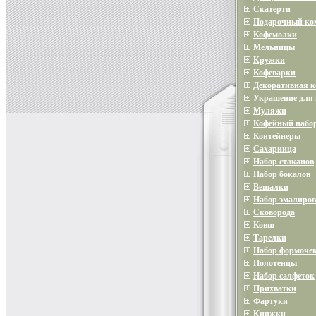
Скатерти
Подарочный ко
Кофемолки
Мельницы
Кружки
Кофеварки
Декоративная 
Украшение для 
Муляжи
Кофейный набо
Контейнеры
Сахарница
Набор стаканов
Набор бокалов
Вешалки
Набор эмалиров
Сковорода
Ковш
Тарелки
Набор формочек
Полотенцы
Набор салфеток
Прихватки
Фартуки
Книжки