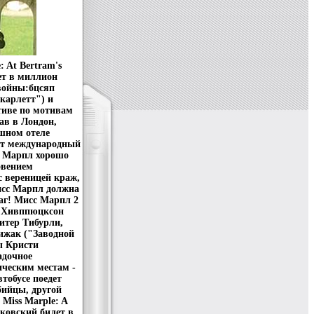
 At Bertram's
ет в миллион
войны:бцсяп
карлетт") и
тиве по мотивам
ав в Лондон,
шном отеле
ает международный
с Марпл хорошо
овением
с вереницей краж,
исс Марпл должна
аг! Мисс Марпл 2
ан Хивппюцксон
итер Тибурли,
ижак ("Заводной
ы Кристи
адочное
ическим местам -
тобусе поедет
бийцы, другой
 Miss Marple: A
нковский билет в