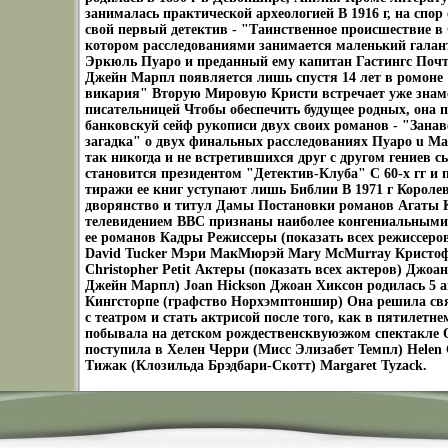
занималась практической археологией В 1916 г, на спор
свой первый детектив - "Таинственное происшествие в 
котором расследованиями занимается маленький галан
Эркюль Пуаро и преданный ему капитан Гастингс Почт
Джейн Марпл появляется лишь спустя 14 лет в ромоне 
викария" Вторую Мировую Кристи встречает уже знам
писательницей Чтобы обеспечить будущее родных, она 
банковскуй сейф рукописи двух своих романов - "Занав
загадка" о двух финальных расследованиях Пуаро u Ма
так никогда и не встретившихся друг с другом гениев сы
становится президентом "Детектив-Клуба" С 60-х гг и п
тиражи ее книг уступают лишь Библии В 1971 г Королев
дворянство и титул Дамы Постановки романов Агаты 
телевидением ВBC признаны наиболее конгениальным
ее романов Кадры Режиссеры (показать всех режиссеро
David Tucker Мэри МакМюрэй Mary McMurray Кристоф
Christopher Petit Актеры (показать всех актеров) Джоа
Джейн Марпл) Joan Hickson Джоан Хиксон родилась 5 ав
Кингсторпе (графство Норхэмптоншир) Она решила св
с театром и стать актрисой после того, как в пятилетне
побывала на детском рождественсквуюэжом спектакле
поступила в Хелен Черри (Мисс Элизабет Темпл) Helen
Тижак (Клозильда Брэдбари-Скотт) Margaret Tyzack.