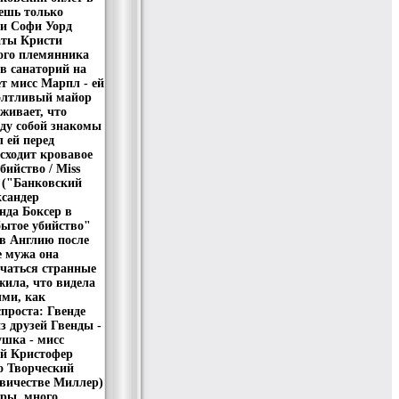
ешь только
 и Софи Уорд
аты Кристи
ного племянника
в санаторий на
т мисс Марпл - ей
болтливый майор
живает, что
ду собой знакомы
 ей перед
сходит кровавое
ийство / Miss
н ("Банковский
ксандер
нда Боксер в
бытое убийство"
в Англию после
е мужа она
ючаться странные
жила, что видела
ыми, как
проста: Гвенде
з друзей Гвенды -
ушка - мисс
й Кристофер
о Творческий
евичестве Миллер)
уры, много