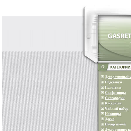
Декоративный 
Подставки
Полотены
Салфетницы
Сковородки
Кастрюли
Чайный набор
Ножницы
Доска
Набор ножей
Декоративное 