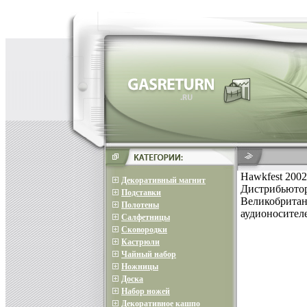
Hawkfest 2002
Декоративный магнит
Дистрибьютор
Подставки
Великобритан
Полотены
аудионосител
Салфетницы
Сковородки
Кастрюли
Чайный набор
Ножницы
Доска
Набор ножей
Декоративное кашпо