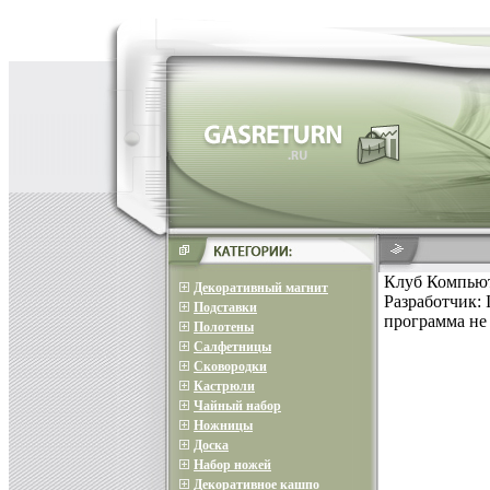
Клуб Компьют
Декоративный магнит
Разработчик: 
Подставки
программа не 
Полотены
Салфетницы
Сковородки
Кастрюли
Чайный набор
Ножницы
Доска
Набор ножей
Декоративное кашпо