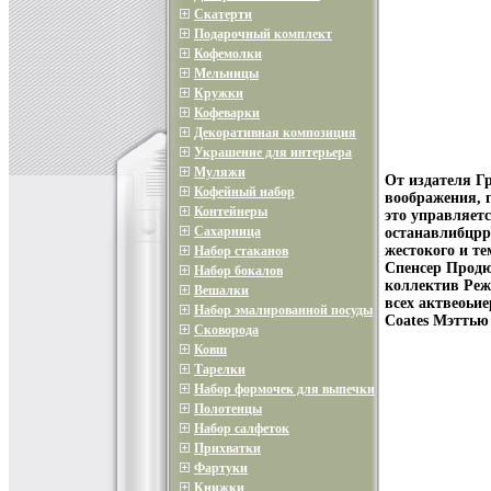
Скатерти
Подарочный комплект
Кофемолки
Мельницы
Кружки
Кофеварки
Декоративная композиция
Украшение для интерьера
Муляжи
От издателя Г
Кофейный набор
воображения, 
Контейнеры
это управляетс
Сахарница
останавлибцррс
жестокого и т
Набор стаканов
Спенсер Продю
Набор бокалов
коллектив Реж
Вешалки
всех актвеоьи
Набор эмалированной посуды
Coates Мэттью
Сковорода
Ковш
Тарелки
Набор формочек для выпечки
Полотенцы
Набор салфеток
Прихватки
Фартуки
Книжки