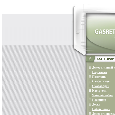
Декоративный 
Подставки
Полотены
Салфетницы
Сковородки
Кастрюли
Чайный набор
Ножницы
Доска
Набор ножей
Декоративное 