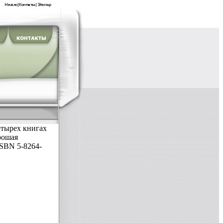
етырех книгах
рошая
ISBN 5-8264-