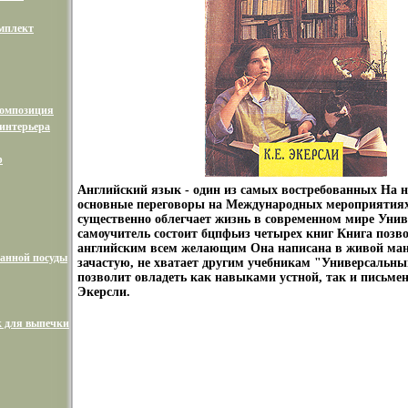
мплект
композиция
интерьера
р
Английский язык - один из самых востребованных На н
основные переговоры на Международных мероприятиях
существенно облегчает жизнь в современном мире Уни
самоучитель состоит бцпфьиз четырех книг Книга позв
английским всем желающим Она написана в живой мане
анной посуды
зачастую, не хватает другим учебникам "Универсальны
позволит овладеть как навыками устной, так и письме
Экерсли.
 для выпечки