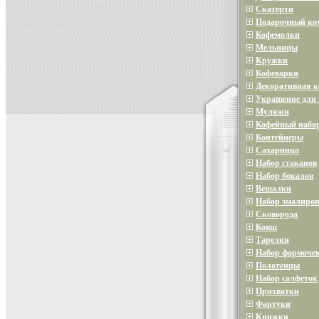
Скатерти
Подарочный ко
Кофемолки
Мельницы
Кружки
Кофеварки
Декоративная 
Украшение для 
Муляжи
Кофейный набо
Контейнеры
Сахарница
Набор стаканов
Набор бокалов
Вешалки
Набор эмалиров
Сковорода
Ковш
Тарелки
Набор формочек
Полотенцы
Набор салфеток
Прихватки
Фартуки
Книжки