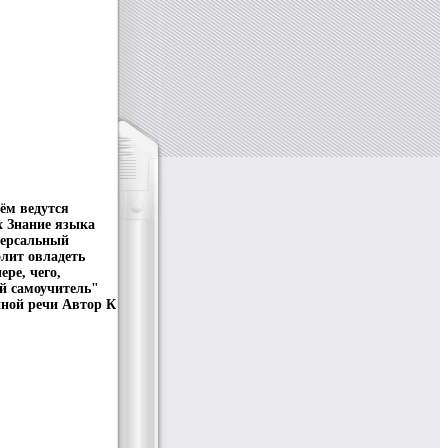
ём ведутся
 Знание языка
версальный
олит овладеть
ре, чего,
й самоучитель"
нной речи Автор К