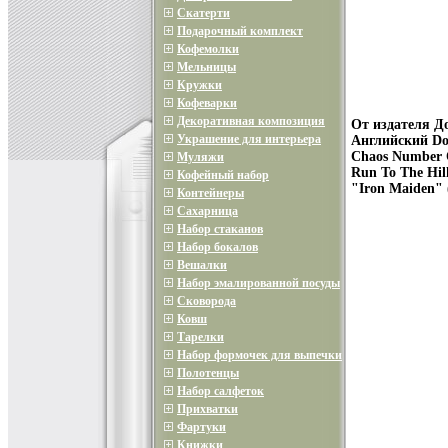
Скатерти
Подарочный комплект
Кофемолки
Мельницы
Кружки
Кофеварки
Декоративная композиция
От издателя Д
Украшение для интерьера
Английский Dol
Chaos Number O
Муляжи
Run To The Hil
Кофейный набор
"Iron Maiden" 
Контейнеры
Сахарница
Набор стаканов
Набор бокалов
Вешалки
Набор эмалированной посуды
Сковорода
Ковш
Тарелки
Набор формочек для выпечки
Полотенцы
Набор салфеток
Прихватки
Фартуки
Книжки