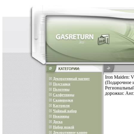
Iron Maiden: 
Декоративный магнит
(Подарочное и
Подставки
Региональный 
Полотены
дорожки: Анг
Салфетницы
Сковородки
Кастрюли
Чайный набор
Ножницы
Доска
Набор ножей
Декоративное кашпо