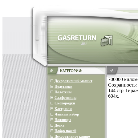
700000 килом
Декоративный магнит
Сохранность:
Подставки
144 стр Тираж
Полотены
604x.
Салфетницы
Сковородки
Кастрюли
Чайный набор
Ножницы
Доска
Набор ножей
Декоративное кашпо