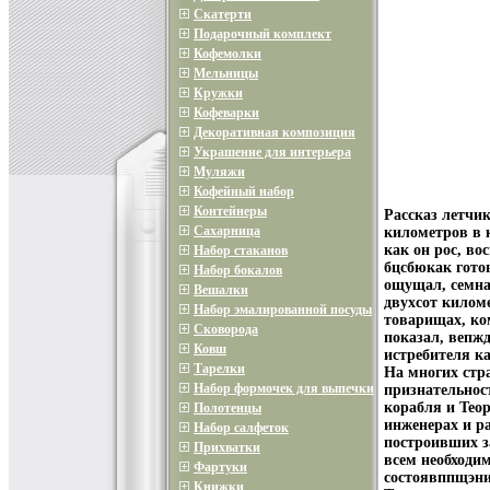
Скатерти
Подарочный комплект
Кофемолки
Мельницы
Кружки
Кофеварки
Декоративная композиция
Украшение для интерьера
Муляжи
Кофейный набор
Контейнеры
Рассказ летчи
Сахарница
километров в к
как он рос, в
Набор стаканов
бцсбюкак готов
Набор бокалов
ощущал, семна
Вешалки
двухсот килом
Набор эмалированной посуды
товарищах, ко
Сковорода
показал, вепж
Ковш
истребителя ка
Тарелки
На многих стр
Набор формочек для выпечки
признательнос
корабля и Теор
Полотенцы
инженерах и р
Набор салфеток
построивших з
Прихватки
всем необходи
Фартуки
состоявппщэни
Книжки