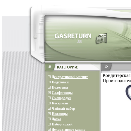
Кондитерская
Декоративный магнит
Производител
Подставки
Полотены
Салфетницы
Сковородки
Кастрюли
Чайный набор
Ножницы
Доска
Набор ножей
Декоративное кашпо