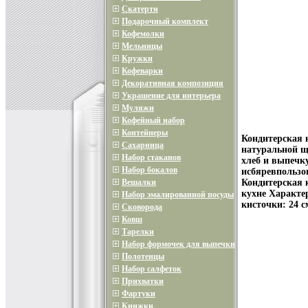
Скатерти
Подарочный комплект
Кофемолки
Мельницы
Кружки
Кофеварки
Декоративная композиция
Украшение для интерьера
Муляжи
Кофейный набор
Контейнеры
Кондитерская 
Сахарница
натуральной щ
Набор стаканов
хлеб и выпечк
Набор бокалов
исбяревпользо
Вешалки
Кондитерская 
кухне Характе
Набор эмалированной посуды
кисточки: 24 
Сковорода
Ковш
Тарелки
Набор формочек для выпечки
Полотенцы
Набор салфеток
Прихватки
Фартуки
Книжки