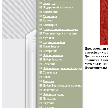
Скатерти
Подарочный комплект
Кофемолки
Мельницы
Кружки
Кофеварки
Декоративная композиция
Украшение для интерьера
Муляжи
Кофейный набор
Контейнеры
Превосходная о
Сахарница
атмосферу уют
Набор стаканов
Достоинства с
Набор бокалов
пропитка Хабя
Вешалки
Материал: 100
Изготовитель:
Набор эмалированной посуды
Сковорода
Ковш
Тарелки
Набор формочек для выпечки
Полотенцы
Набор салфеток
Прихватки
Фартуки
Книжки