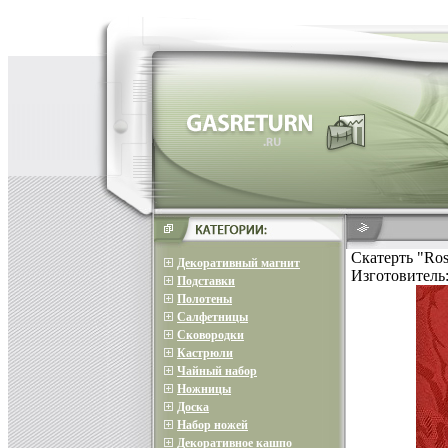
Скатерть "Ros
Декоративный магнит
Изготовитель
Подставки
Полотены
Салфетницы
Сковородки
Кастрюли
Чайный набор
Ножницы
Доска
Набор ножей
Декоративное кашпо