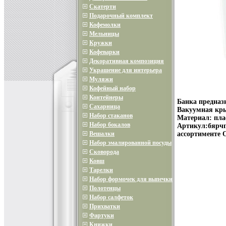
Скатерти
Подарочный комплект
Кофемолки
Мельницы
Кружки
Кофеварки
Декоративная композиция
Украшение для интерьера
Муляжи
Кофейный набор
Контейнеры
Банка предназ
Сахарница
Вакуумная кры
Набор стаканов
Материал: плас
Набор бокалов
Артикул:бярчп
Вешалки
ассортименте 
Набор эмалированной посуды
Сковорода
Ковш
Тарелки
Набор формочек для выпечки
Полотенцы
Набор салфеток
Прихватки
Фартуки
Книжки