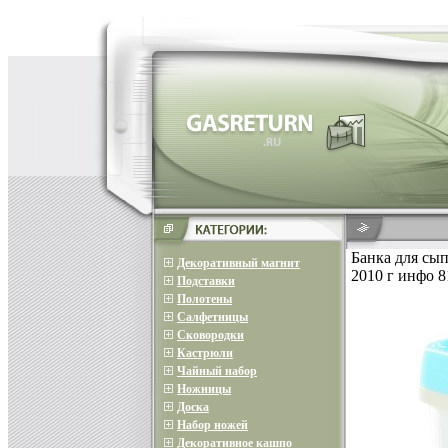
Банка для сы
Декоративный магнит
2010 г инфо 8
Подставки
Полотены
Салфетницы
Сковородки
Кастрюли
Чайный набор
Ножницы
Доска
Набор ножей
Декоративное кашпо