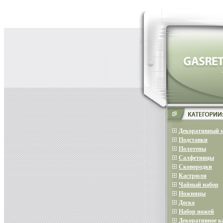
Декоративный 
Подставки
Полотены
Салфетницы
Сковородки
Кастрюли
Чайный набор
Ножницы
Доска
Набор ножей
Декоративное 