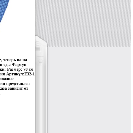
, теперь ваша
ия еды Фартук
и: Размер: 78 см
сия Артикул:Е32-1
зможные
нии представлен
аза зависит от
.