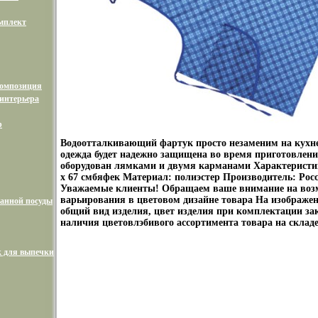
мплект
композиция
интерьера
р
Водоотталкивающий фартук просто незаменим на кухне
одежда будет надежно защищена во время приготовлен
оборудован лямками и двумя карманами Характеристик
х 67 смбяфек Материал: полиэстер Производитель: Рос
Уважаемые клиенты! Обращаем ваше внимание на во
варьирования в цветовом дизайне товара На изображе
анной посуды
общий вид изделия, цвет изделия при комплектации зак
наличия цветовлэбивого ассортимента товара на складе
 для выпечки