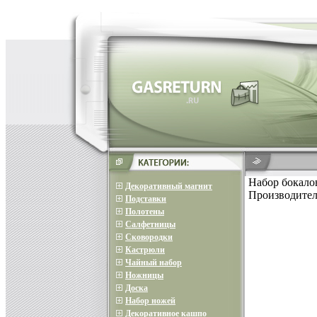
Набор бокалов
Декоративный магнит
Производител
Подставки
Полотены
Салфетницы
Сковородки
Кастрюли
Чайный набор
Ножницы
Доска
Набор ножей
Декоративное кашпо