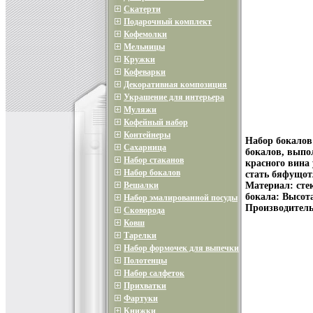
Скатерти
Подарочный комплект
Кофемолки
Мельницы
Кружки
Кофеварки
Декоративная композиция
Украшение для интерьера
Муляжи
Кофейный набор
Контейнеры
Набор бокалов 
Сахарница
бокалов, выпо
Набор стаканов
красного вина
Набор бокалов
стать бяфущот
Вешалки
Материал: сте
бокала: Высот
Набор эмалированной посуды
Производитель
Сковорода
Ковш
Тарелки
Набор формочек для выпечки
Полотенцы
Набор салфеток
Прихватки
Фартуки
Книжки