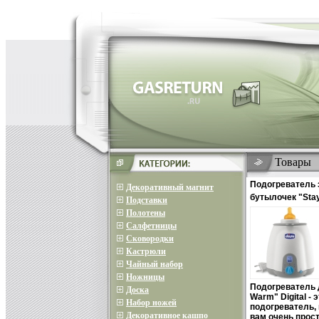
Товары
Подогреватель 
Декоративный магнит
бутылочек "Stay
Подставки
см Изготовитель
Полотены
Салфетницы
Сковородки
Кастрюли
Чайный набор
Ножницы
Подогреватель 
Доска
Warm" Digital -
Набор ножей
подогреватель,
Декоративное кашпо
вам очень прост