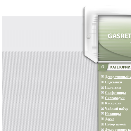
Декоративный 
Подставки
Полотены
Салфетницы
Сковородки
Кастрюли
Чайный набор
Ножницы
Доска
Набор ножей
Декоративное 