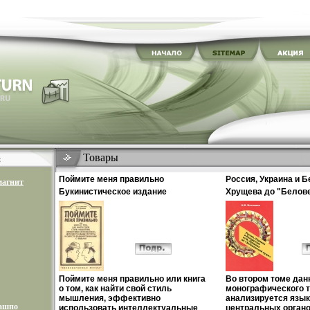
Товары
Поймите меня правильно
Россия, Украина и Б
магнит
Букинистическое издание
Хрущева до "Белов
Сохранность: Хорошая
Том 2 восточно-сла
Издательство: Экономическая
Автор Александр М
школа, 1993 г Мягкая обложка, 352
6447u.
стр ISBN 5-900428-06-0 Тираж: 50000
экз Формат: 84x104/32 (~220x240
мм) инфо 5895u.
Поймите меня правильно или книга
Во втором томе дан
о том, как найти свой стиль
монографического 
мышления, эффективно
анализируется язык
кашпо
использовать интеллектуальные
центральных органо