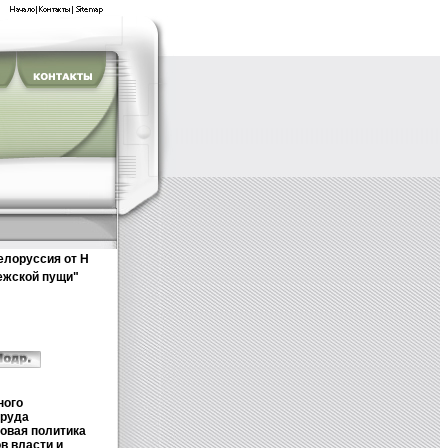
елоруссия от Н
ежской пущи"
вянского региона
олчанов инфо
ного
труда
овая политика
в власти и