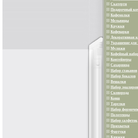
Скатерти
Подарочный ко
Кофемолки
Мельницы
Кружки
Кофеварки
Декоративная 
Украшение для 
Муляжи
Кофейный набо
Контейнеры
Сахарница
Набор стаканов
Набор бокалов
Вешалки
Набор эмалиров
Сковорода
Ковш
Тарелки
Набор формочек
Полотенцы
Набор салфеток
Прихватки
Фартуки
Книжки