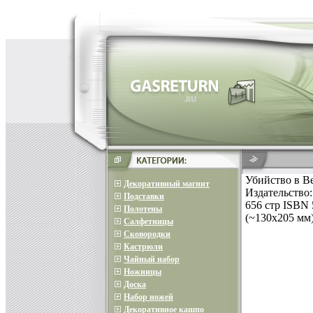
Убийство в В
Декоративный магнит
Издательство:
Подставки
656 стр ISBN 
Полотены
(~130х205 мм)
Салфетницы
Сковородки
Кастрюли
Чайный набор
Ножницы
Доска
Набор ножей
Декоративное кашпо