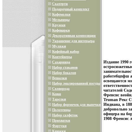
Скатерти
Подарочный комплект
Кофемолки
Мельницы
Кружки
Кофеварки
Декоративная композиция
Украшение для интерьера
Муляжи
Кофейный набор
Контейнеры
Издание 1990 
Сахарница
остросюжетные
Набор стаканов
занимательнос
Набор бокалов
работебцпфш а
Вешалки
освещаются мн
Набор эмалированной посуды
ответственнос
Сковорода
читателей Соде
Ковш
Френсис веойи
Тарелки
Truman Рекс С
Индиана, в 188
Набор формочек для выпечки
добровольно за
Полотенцы
офицера на бо
Набор салфеток
1908 Френсис 
Прихватки
Фартуки
Книжки