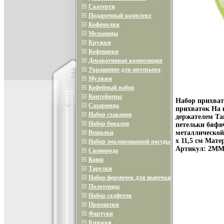
Скатерти
Подарочный комплект
Кофемолки
Мельницы
Кружки
Кофеварки
Декоративная композиция
Украшение для интерьера
Муляжи
Кофейный набор
Контейнеры
Набор прихват
Сахарница
прихваток На 
Набор стаканов
держателем Та
Набор бокалов
петельки бяфв
Вешалки
металлической
х 11,5 см Мат
Набор эмалированной посуды
Артикул: 2MM
Сковорода
Ковш
Тарелки
Набор формочек для выпечки
Полотенцы
Набор салфеток
Прихватки
Фартуки
Книжки