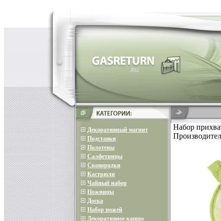
Набор прихват
Декоративный магнит
Производител
Подставки
Полотены
Салфетницы
Сковородки
Кастрюли
Чайный набор
Ножницы
Доска
Набор ножей
Декоративное кашпо