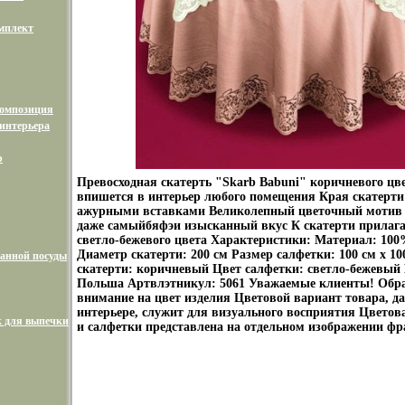
мплект
композиция
интерьера
р
Превосходная скатерть "Skarb Babuni" коричневого цв
впишется в интерьер любого помещения Края скатерт
ажурными вставками Великолепный цветочный мотив 
даже самыйбяфэи изысканный вкус К скатерти прилага
светло-бежевого цвета Характеристики: Материал: 100
Диаметр скатерти: 200 см Размер салфетки: 100 см х 10
анной посуды
скатерти: коричневый Цвет салфетки: светло-бежевый 
Польша Артвлэтникул: 5061 Уважаемые клиенты! Обр
внимание на цвет изделия Цветовой вариант товара, да
интерьере, служит для визуального восприятия Цветов
 для выпечки
и салфетки представлена на отдельном изображении фр