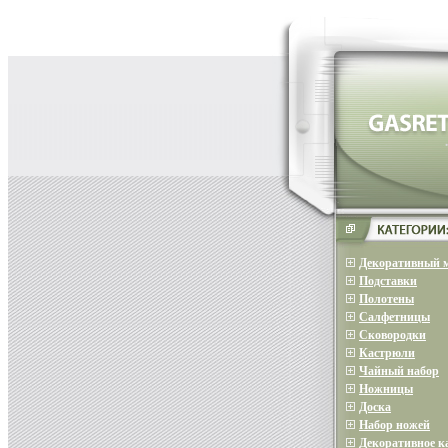
Декоративный 
Подставки
Полотены
Салфетницы
Сковородки
Кастрюли
Чайный набор
Ножницы
Доска
Набор ножей
Декоративное 