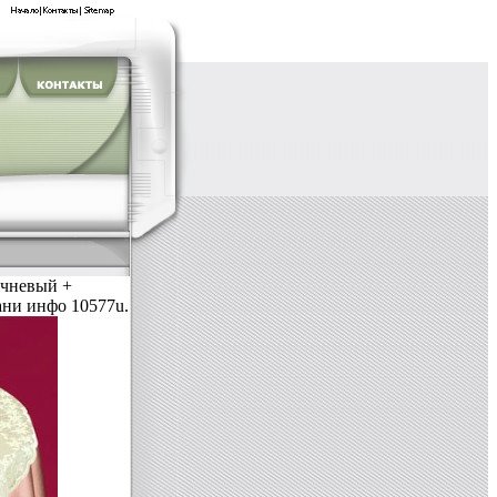
ричневый +
ани инфо 10577u.