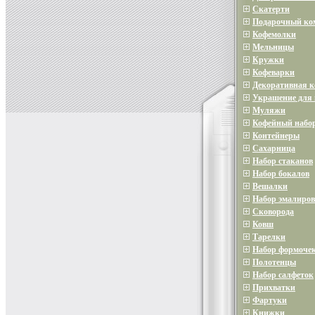
Скатерти
Подарочный ко
Кофемолки
Мельницы
Кружки
Кофеварки
Декоративная 
Украшение для 
Муляжи
Кофейный набо
Контейнеры
Сахарница
Набор стаканов
Набор бокалов
Вешалки
Набор эмалиров
Сковорода
Ковш
Тарелки
Набор формочек
Полотенцы
Набор салфеток
Прихватки
Фартуки
Книжки