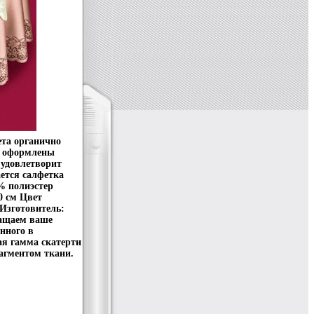
ета органично
и оформлены
удовлетворит
ется салфетка
% полиэстер
0 см Цвет
Изготовитель:
ащаем ваше
нного в
ая гамма скатерти
агментом ткани.